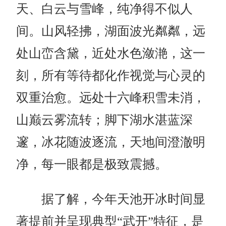
天、白云与
雪
峰，纯净得不似人
间。山风轻拂，湖面波光粼粼，远
处山峦含黛，近处水色潋滟，这一
刻，所有等待都化作视觉与心灵的
双重治愈。远处十六峰
积雪未消
，
山巅云雾流转；脚下湖水湛蓝深
邃，冰花随波逐流，天地间澄澈明
净，每一眼都是极致震撼。
据了解，今年天池开冰时间显
著提前并呈现典型
“武开”特征，是