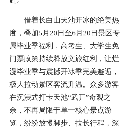
借着
长白山
天池开冰的绝美热
度，叠加
5
月
20
日至
6
月
20
日景区专
属毕业季福利，高考生、大学生免
门票政策持续释放文旅红利，让烂
漫毕业季与震撼开冰季完美邂逅，
极大拉动景区客流升温。众多游客
在沉浸式打卡天池“武开”奇观之
余，不再局限于单一核心景点游
览，纷纷放慢脚步、拉长行程，深