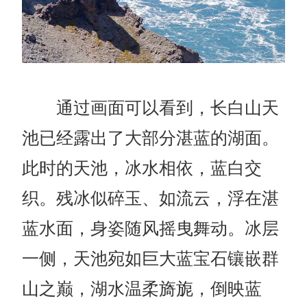
通过画面可以看到，
长白山
天
池已经露出了大部分
湛蓝的湖面。
此时的天池，冰水
相依
，蓝白交
织。残冰似碎玉、如流云，浮在湛
蓝水面，
身姿随风摇曳舞动
。冰层
一侧
，天池宛如巨大蓝宝石镶嵌群
山之巅，湖水
温柔旖旎
，倒映蓝