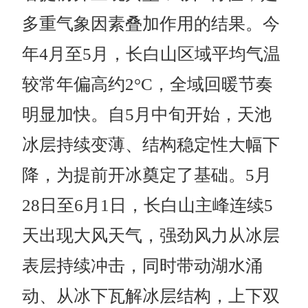
多重气象因素叠加作用的结果。今
年
4月
至
5
月，长白山区域平均气温
较常年偏高约2°C
，全域回暖节奏
明显加快。自
5
月中旬开始，天池
冰层持续变薄、结构稳定性大幅下
降，为提前开冰奠定
了基础。
5月
28日至6月1日，长白山主峰连续5
天出现大风天气
，强劲风力从冰层
表层持
续冲击，同时带动湖水涌
动、从冰下瓦解冰层结构，上下双