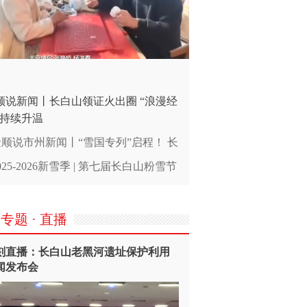
顺说新闻丨长白山领证火出圈 “浪漫经
”持续升温
金顺说市州新闻丨“雪国专列”启程！ 长
山直通查干湖 “东雪西冰”一线牵
025-2026新雪季 | 第七届长白山粉雪节
装启幕
专题 · 直播
刻直播：长白山老黑河遗址保护利用
闻发布会