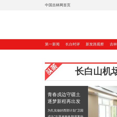
中国吉林网首页
第一新闻
长白时评
新发路观察
吉林
长白山机
青春戍边守疆土
逐梦新程再出发
为扎实做好西部计划“卫国
戍边”志愿者服务期满离岗